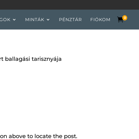
0

GOK
MINTÁK
PÉNZTÁR
FIÓKOM
t ballagási tarisznyája
on above to locate the post.