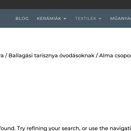
BLOG
KERÁMIÁK
TEXTILEK
MŰANYA
ya
/
Ballagási tarisznya óvodásoknak
/ Alma csopor
und. Try refining your search, or use the navigati