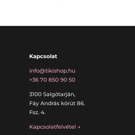
Kapcsolat
info@tikishop.hu
+36 70 850 90 50
3100 Salgótarján,
Fáy András körút 86.
Fsz. 4.
Kapcsolatfelvétel →