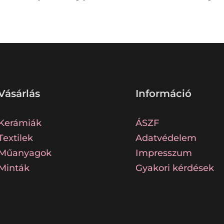
Vásárlás
Információ
Kerámiák
ÁSZF
Textilek
Adatvédelem
Műanyagok
Impresszum
Minták
Gyakori kérdések