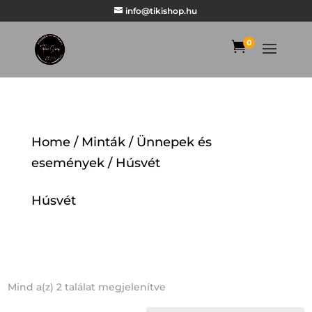
info@tikishop.hu
0

Home
/
Minták
/
Ünnepek és
események
/ Húsvét
Húsvét
Mind a(z) 2 találat megjelenítve