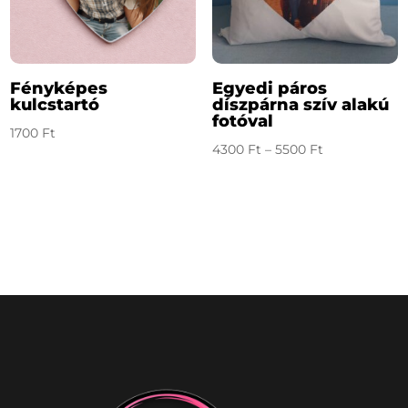
Fényképes
Egyedi páros
kulcstartó
díszpárna szív alakú
fotóval
1700
Ft
Ártartomány:
4300
Ft
–
5500
Ft
4300 Ft
-
5500 Ft