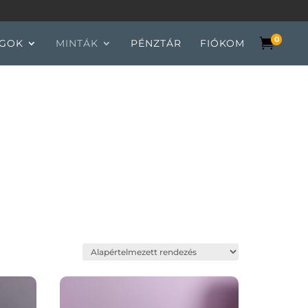
0

GOK
MINTÁK
PÉNZTÁR
FIÓKOM