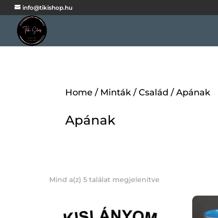
info@tikishop.hu
Home
/
Minták
/
Család
/ Apának
Apának
Mind a(z) 5 találat megjelenítve