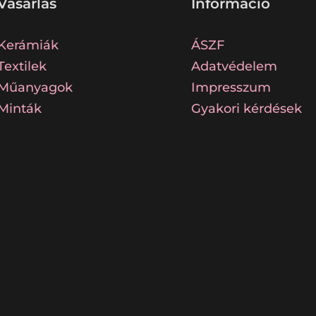
Vásárlás
Információ
Kerámiák
ÁSZF
Textilek
Adatvédelem
Műanyagok
Impresszum
Minták
Gyakori kérdések