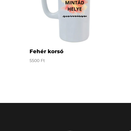
Fehér korsó
5500
Ft