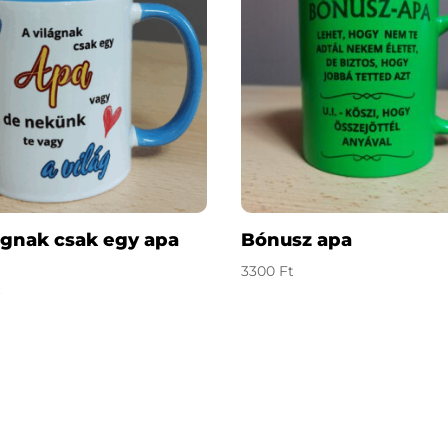
ágnak csak egy apa
Bónusz apa
3300
Ft
t