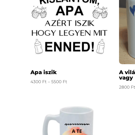
Apa iszik
A vil
vagy
Ártartomány:
4300
Ft
–
5500
Ft
2800
F
4300 Ft
-
5500 Ft