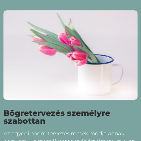
Bögretervezés személyre
szabottan
Az egyedi bögre tervezés remek módja annak,