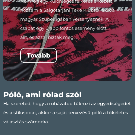
Nemrég egy különleges felkérés érkezett
hozzám a Salgótarjáni Teke Klubtól, akik a
magyar Szuperligában versenyeznek. A
csapat egy újabb fontos esemény előtt
állt, és azzal bíztak meg,...
Tovább
Póló, ami rólad szól
Ha szereted, hogy a ruházatod tükrözi az egyediségedet
és a stílusodat, akkor a saját tervezésű póló a tökéletes
választás számodra.