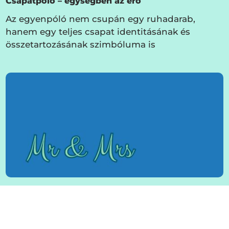
Csapatpóló – egységben az erő
Az egyenpóló nem csupán egy ruhadarab,
hanem egy teljes csapat identitásának és
összetartozásának szimbóluma is
Páros pólók – párban egyedi
A páros pólók olyan népszerű ruhadarabok,
amelyek nemcsak a stílusodat fejezi ki, hanem