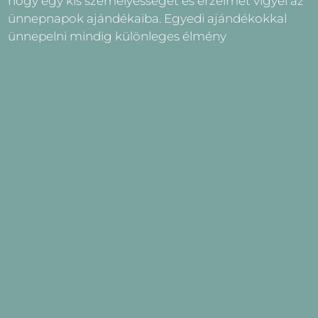
hogy egy kis személyességet és érzelmet vigyél az
ünnepnapok ajándékaiba. Egyedi ajándékokkal
ünnepelni mindig különleges élmény