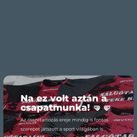
Na ez volt aztán a
csapatmunka! 🤜🤛
Az összetartozás ereje mindig is fontos
szerepet játszott a sport világában is.