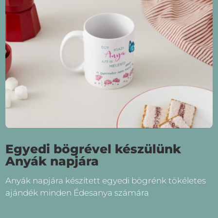
Egyedi bögrével készülünk
Anyák napjára
Anyák napjára készített egyedi bögrénk tökéletes
ajándék minden Édesanya számára