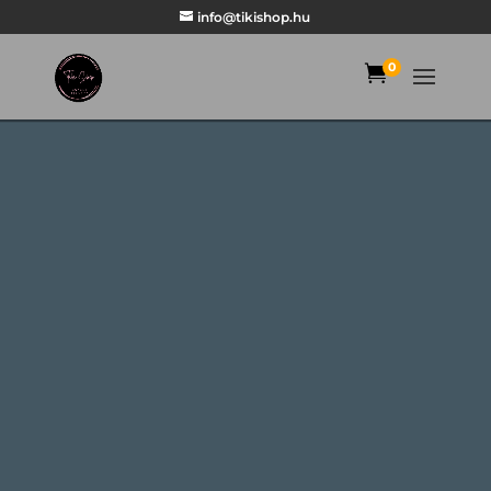
info@tikishop.hu
0
