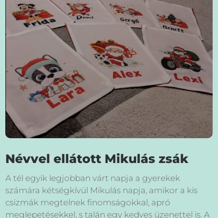
Névvel ellátott Mikulás zsák
A tél egyik legjobban várt napja a gyerekek
számára kétségkívül Mikulás napja, amikor a kis
csizmák megtelnek finomságokkal, apró
meglepetésekkel, s talán egy kedves üzenettel is. A