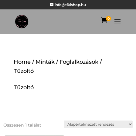
info@tikishop.hu
0

Home
/
Minták
/
Foglalkozások
/
Tűzoltó
Tűzoltó
Összesen 1 találat