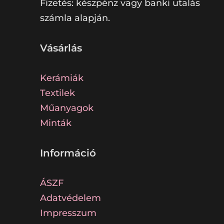
Fizetés: készpénz vagy banki utalás
számla alapján.
Vásárlás
Kerámiák
Textilek
Műanyagok
Minták
Információ
ÁSZF
Adatvédelem
Impresszum