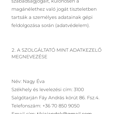
szabadságjogait, különösen a
magánélethez való jogát tiszteletben
tartsák a személyes adatainak gépi
feldolgozása során (adatvédelem).
A SZOLGÁLTATÓ MINT ADATKEZELŐ
MEGNEVEZÉSE
Név: Nagy Éva
Székhely és levelezési cím: 3100
Salgótarján Fáy András körút 86. Fsz.4.
Telefonszám: +36 70 850 9050
Email cím:
tikiajandek@gmail.com