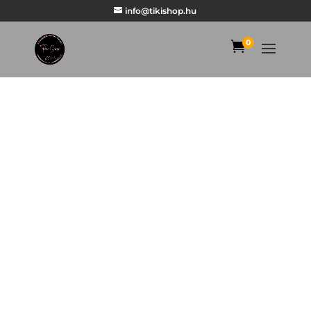
info@tikishop.hu
0
