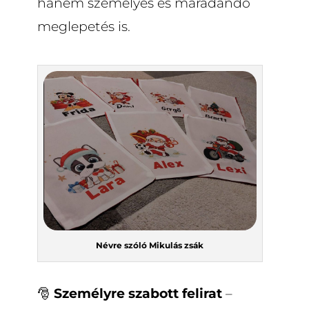
hanem személyes és maradandó
meglepetés is.
Névre szóló Mikulás zsák
🎅
Személyre szabott felirat
–