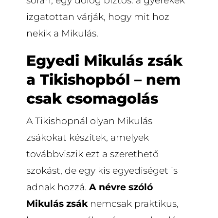
során, egy dolog biztos: a gyerekek
izgatottan várják, hogy mit hoz
nekik a Mikulás.
Egyedi Mikulás zsák
a Tikishopból – nem
csak csomagolás
A Tikishopnál olyan Mikulás
zsákokat készítek, amelyek
továbbviszik ezt a szerethető
szokást, de egy kis egyediséget is
adnak hozzá.
A névre szóló
Mikulás zsák
nemcsak praktikus,