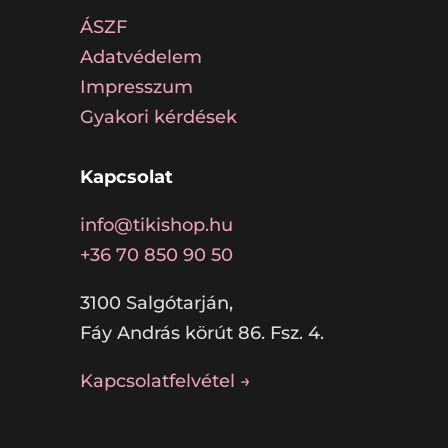
ÁSZF
Adatvédelem
Impresszum
Gyakori kérdések
Kapcsolat
info@tikishop.hu
+36 70 850 90 50
3100 Salgótarján,
Fáy András körút 86. Fsz. 4.
Kapcsolatfelvétel →