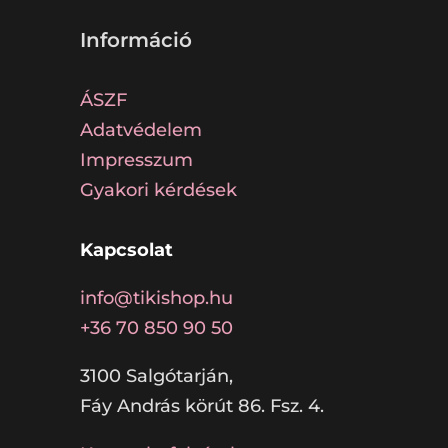
Információ
ÁSZF
Adatvédelem
Impresszum
Gyakori kérdések
Kapcsolat
info@tikishop.hu
+36 70 850 90 50
3100 Salgótarján,
Fáy András körút 86. Fsz. 4.