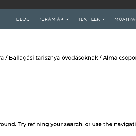
BLOG
KERÁMIÁK
TEXTILEK
MŰANYA
ya
/
Ballagási tarisznya óvodásoknak
/ Alma csopor
und. Try refining your search, or use the navigati