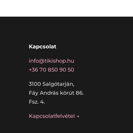
Kapcsolat
info@tikishop.hu
+36 70 850 90 50
3100 Salgótarján,
Fáy András körút 86.
Fsz. 4.
Kapcsolatfelvétel →