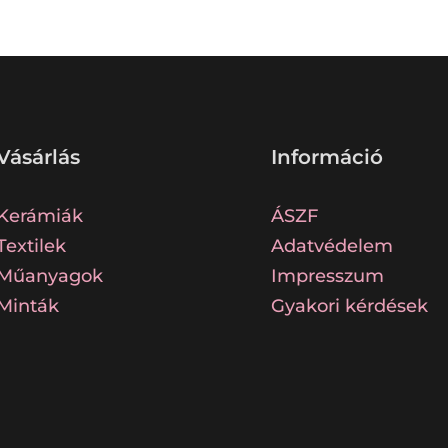
Vásárlás
Információ
Kerámiák
ÁSZF
Textilek
Adatvédelem
Műanyagok
Impresszum
Minták
Gyakori kérdések