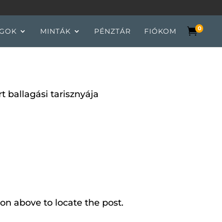
0

GOK
MINTÁK
PÉNZTÁR
FIÓKOM
t ballagási tarisznyája
on above to locate the post.