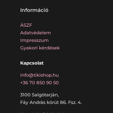
Információ
ÁSZF
Adatvédelem
Impresszum
Gyakori kérdések
Kapcsolat
info@tikishop.hu
+36 70 850 90 50
3100 Salgótarján,
Fáy András körút 86. Fsz. 4.