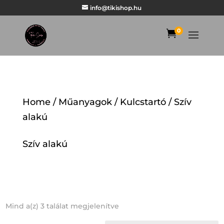
info@tikishop.hu
0

Home
/
Műanyagok
/
Kulcstartó
/ Szív
alakú
Szív alakú
Mind a(z) 3 találat megjelenítve