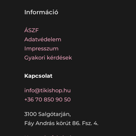
Információ
ÁSZF
Adatvédelem
Impresszum
Gyakori kérdések
Kapcsolat
info@tikishop.hu
+36 70 850 90 50
3100 Salgótarján,
Fáy András körút 86. Fsz. 4.