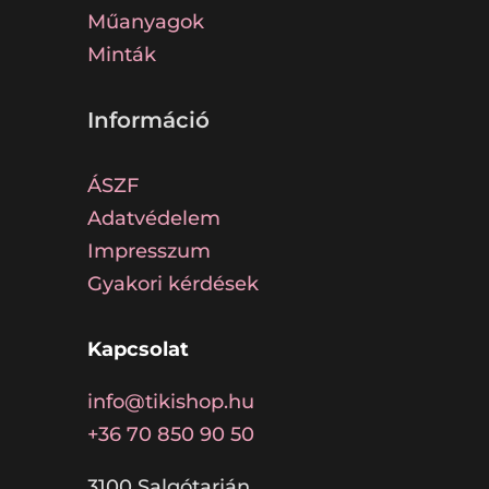
Műanyagok
Minták
Információ
ÁSZF
Adatvédelem
Impresszum
Gyakori kérdések
Kapcsolat
info@tikishop.hu
+36 70 850 90 50
3100 Salgótarján,