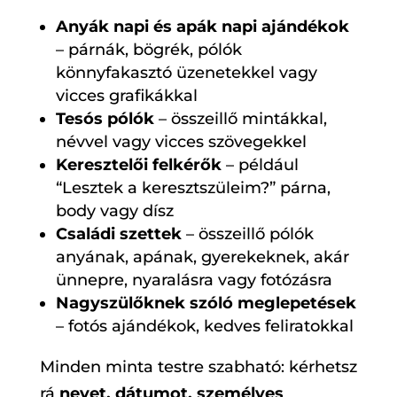
Anyák napi és apák napi ajándékok
– párnák, bögrék, pólók
könnyfakasztó üzenetekkel vagy
vicces grafikákkal
Tesós pólók
– összeillő mintákkal,
névvel vagy vicces szövegekkel
Keresztelői felkérők
– például
“Lesztek a keresztszüleim?” párna,
body vagy dísz
Családi szettek
– összeillő pólók
anyának, apának, gyerekeknek, akár
ünnepre, nyaralásra vagy fotózásra
Nagyszülőknek szóló meglepetések
– fotós ajándékok, kedves feliratokkal
Minden minta testre szabható: kérhetsz
rá
nevet, dátumot, személyes