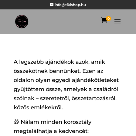
info@tikishop.hu
0

A legszebb ajándékok azok, amik
összekötnek bennünket. Ezen az
oldalon olyan egyedi ajándékötleteket
gyűjtöttem össze, amelyek a családról
szólnak – szeretetről, összetartozásról,
közös emlékekről.
🎁 Nálam minden korosztály
megtalálhatja a kedvencét: