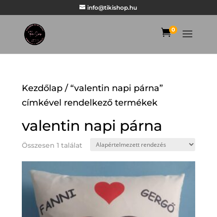
info@tikishop.hu
0

Kezdőlap
/ “valentin napi párna”
címkével rendelkező termékek
valentin napi párna
Összesen 1 találat