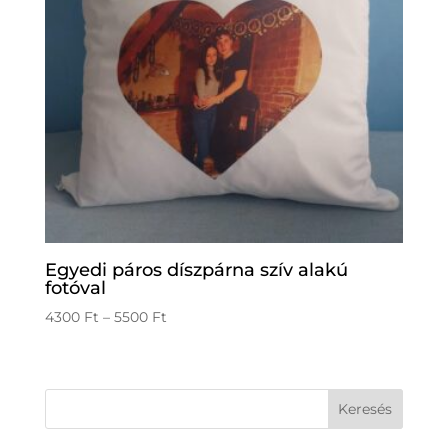
Egyedi páros díszpárna szív alakú
fotóval
Ártartomány:
4300
Ft
–
5500
Ft
4300 Ft
-
5500 Ft
Keresés