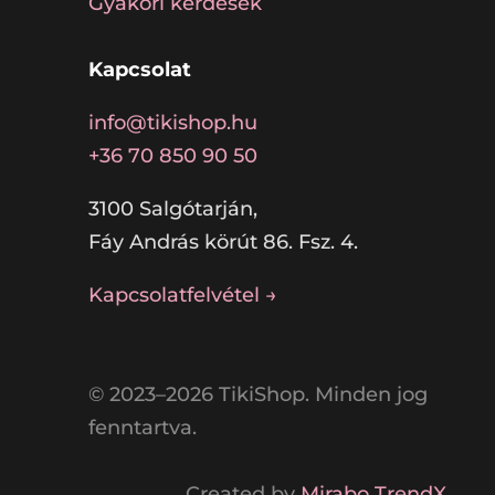
Gyakori kérdések
Kapcsolat
info@tikishop.hu
+36 70 850 90 50
3100 Salgótarján,
Fáy András körút 86. Fsz. 4.
Kapcsolatfelvétel →
© 2023–2026 TikiShop. Minden jog
fenntartva.
Created by
Mirabo TrendX