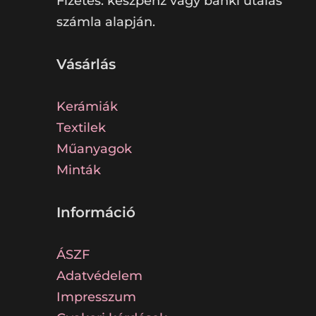
Fizetés: készpénz vagy banki utalás
számla alapján.
Vásárlás
Kerámiák
Textilek
Műanyagok
Minták
Információ
ÁSZF
Adatvédelem
Impresszum