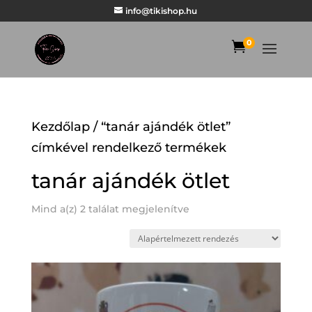
info@tikishop.hu
0

Kezdőlap
/ “tanár ajándék ötlet”
címkével rendelkező termékek
tanár ajándék ötlet
Mind a(z) 2 találat megjelenítve