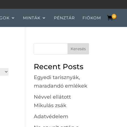
0

GOK
MINTÁK
PÉNZTÁR
FIÓKOM
Keresés
Recent Posts
Egyedi tarisznyák,
maradandó emlékek
Névvel ellátott
Mikulás zsák
Adatvédelem