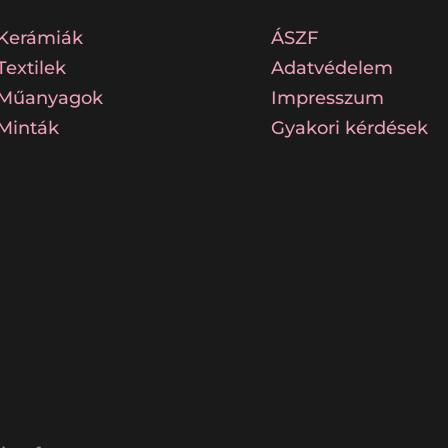
Kerámiák
ÁSZF
Textilek
Adatvédelem
Műanyagok
Impresszum
Minták
Gyakori kérdések