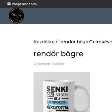
info@tikishop.hu
Kezdőlap
/ “rendőr bögre” címkév
rendőr bögre
Összesen 1 találat