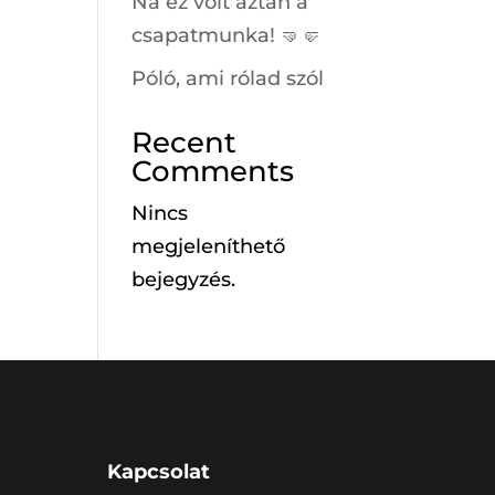
Na ez volt aztán a
csapatmunka! 🤜🤛
Póló, ami rólad szól
Recent
Comments
Nincs
megjeleníthető
bejegyzés.
Kapcsolat