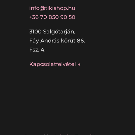
info@tikishop.hu
+36 70 850 90 50
3100 Salgótarján,
Fáy András körút 86.
Fsz. 4.
Kapcsolatfelvétel →