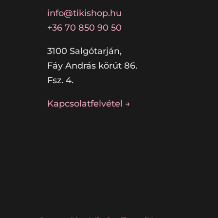
info@tikishop.hu
+36 70 850 90 50
3100 Salgótarján,
Fáy András körút 86.
Fsz. 4.
Kapcsolatfelvétel →