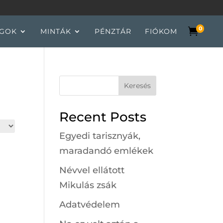
0

GOK
MINTÁK
PÉNZTÁR
FIÓKOM
Keresés
Recent Posts
Egyedi tarisznyák,
maradandó emlékek
Névvel ellátott
Mikulás zsák
Adatvédelem