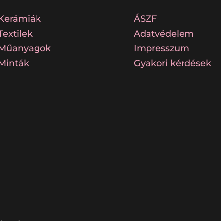
Kerámiák
ÁSZF
Textilek
Adatvédelem
Műanyagok
Impresszum
Minták
Gyakori kérdések