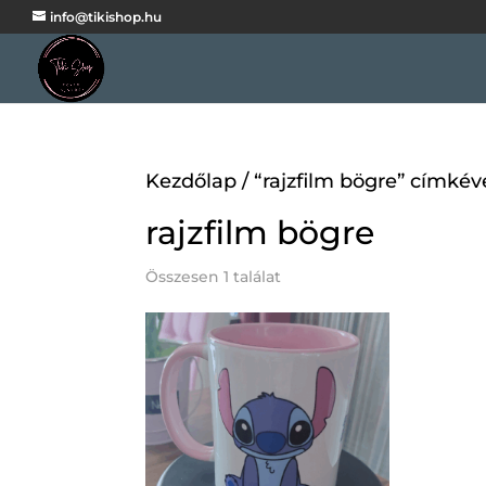
info@tikishop.hu
Kezdőlap
/ “rajzfilm bögre” címké
rajzfilm bögre
Összesen 1 találat