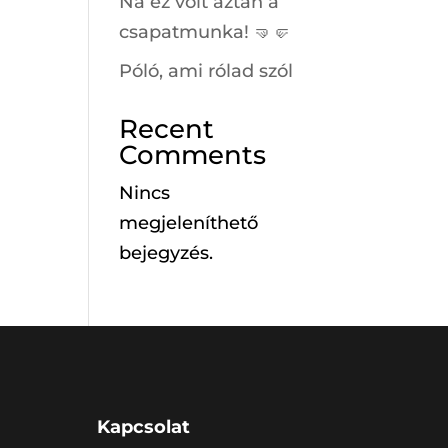
Na ez volt aztán a
csapatmunka! 🤜🤛
Póló, ami rólad szól
Recent
Comments
Nincs
megjeleníthető
bejegyzés.
Kapcsolat