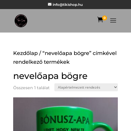
info@tikishop.hu
0

Kezdőlap
/ “nevelőapa bögre” címkével
rendelkező termékek
nevelőapa bögre
Összesen 1 találat