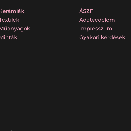
Kerámiák
ÁSZF
Textilek
Adatvédelem
Műanyagok
Impresszum
Minták
Gyakori kérdések