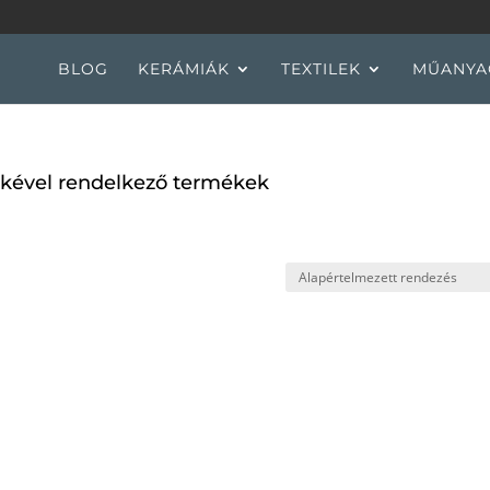
BLOG
KERÁMIÁK
TEXTILEK
MŰANYA
mkével rendelkező termékek