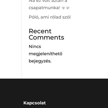
Na ez volt aztán a
csapatmunka! 🤜🤛
Póló, ami rólad szól
Recent
Comments
Nincs
megjeleníthető
bejegyzés.
Kapcsolat