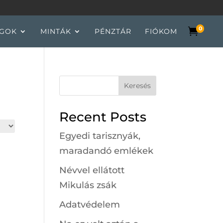
0

GOK
MINTÁK
PÉNZTÁR
FIÓKOM
Keresés
Recent Posts
Egyedi tarisznyák,
maradandó emlékek
Névvel ellátott
Mikulás zsák
Adatvédelem