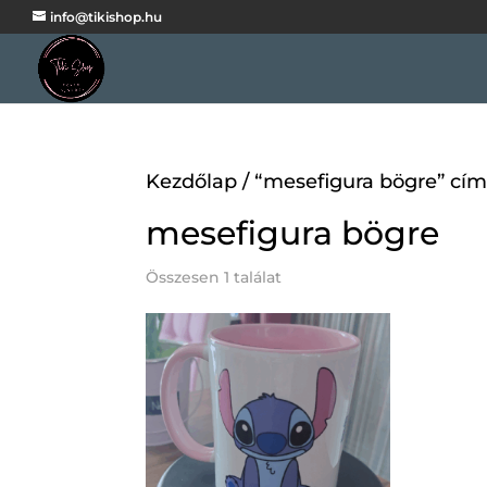
info@tikishop.hu
Kezdőlap
/ “mesefigura bögre” cí
mesefigura bögre
Összesen 1 találat