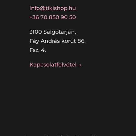
info@tikishop.hu
+36 70 850 90 50
3100 Salgótarján,
Fáy András körút 86.
Fsz. 4.
Kapcsolatfelvétel →