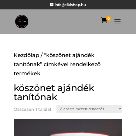
info@tikishop.hu
0

Kezdőlap
/ “köszönet ajándék
tanítónak” címkével rendelkező
termékek
köszönet ajándék
tanítónak
Összesen 1 találat