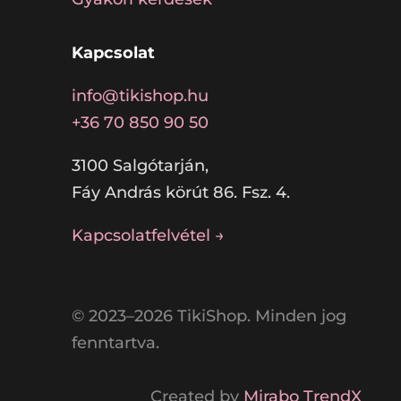
Kapcsolat
info@tikishop.hu
+36 70 850 90 50
3100 Salgótarján,
Fáy András körút 86. Fsz. 4.
Kapcsolatfelvétel →
© 2023–2026 TikiShop. Minden jog
fenntartva.
Created by
Mirabo TrendX