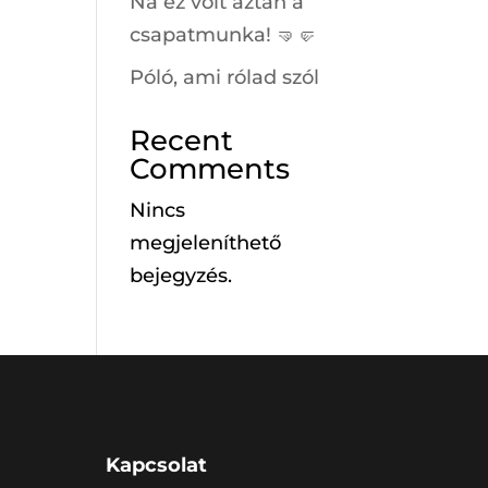
Na ez volt aztán a
csapatmunka! 🤜🤛
Póló, ami rólad szól
Recent
Comments
Nincs
megjeleníthető
bejegyzés.
Kapcsolat