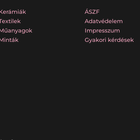
Kerámiák
ÁSZF
Textilek
Adatvédelem
Műanyagok
Impresszum
Minták
Gyakori kérdések