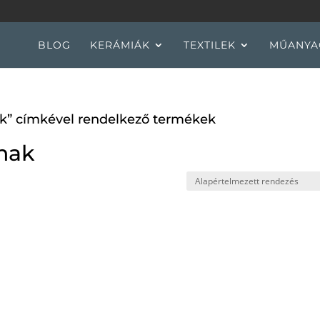
BLOG
KERÁMIÁK
TEXTILEK
MŰANYA
ak” címkével rendelkező termékek
nak