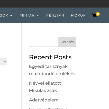
0

GOK
MINTÁK
PÉNZTÁR
FIÓKOM
Keresés
Recent Posts
Egyedi tarisznyák,
maradandó emlékek
Névvel ellátott
Mikulás zsák
Adatvédelem