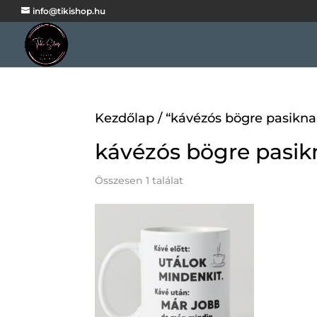
info@tikishop.hu
Kezdőlap
/ “kávézós bögre pasikn
kávézós bögre pasik
Összesen 1 találat