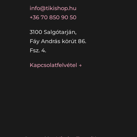
info@tikishop.hu
+36 70 850 90 50
3100 Salgótarján,
Fáy András körút 86.
Fsz. 4.
Kapcsolatfelvétel →