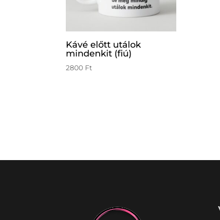
Kávé előtt utálok
mindenkit (fiú)
2800
Ft