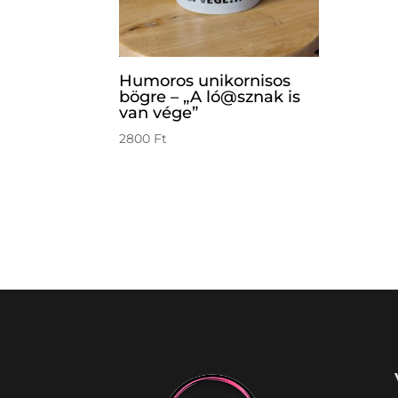
Humoros unikornisos
bögre – „A ló@sznak is
van vége”
2800
Ft