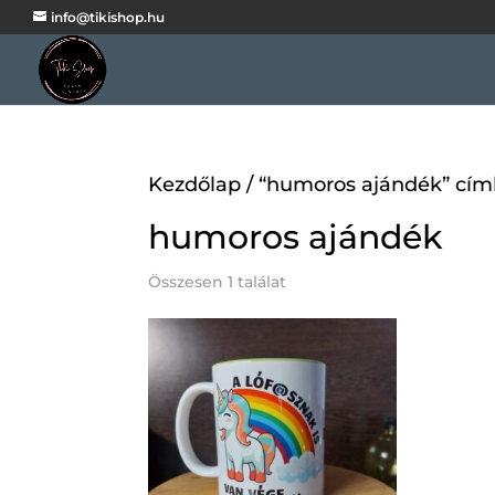
info@tikishop.hu
Kezdőlap
/ “humoros ajándék” cím
humoros ajándék
Összesen 1 találat