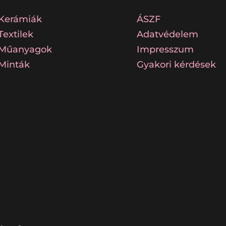
Kerámiák
ÁSZF
Textilek
Adatvédelem
Műanyagok
Impresszum
Minták
Gyakori kérdések