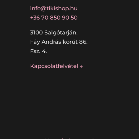
info@tikishop.hu
+36 70 850 90 50
3100 Salgótarján,
Fáy András körút 86.
Fsz. 4.
Kapcsolatfelvétel →