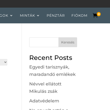
0

GOK
MINTÁK
PÉNZTÁR
FIÓKOM
Keresés
Recent Posts
Egyedi tarisznyák,
maradandó emlékek
Névvel ellátott
Mikulás zsák
Adatvédelem