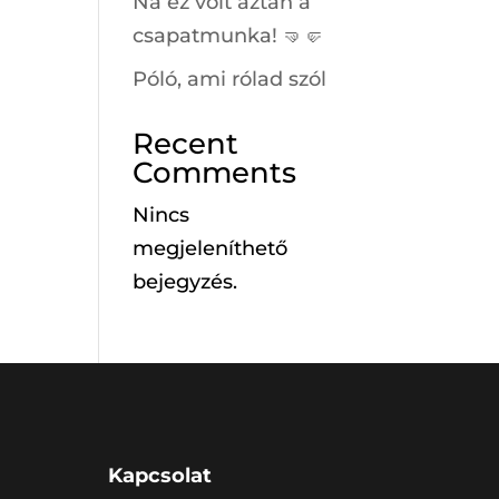
Na ez volt aztán a
csapatmunka! 🤜🤛
Póló, ami rólad szól
Recent
Comments
Nincs
megjeleníthető
bejegyzés.
Kapcsolat