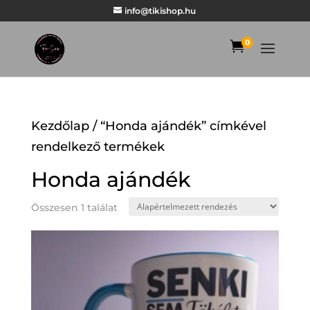
info@tikishop.hu
0

Kezdőlap
/ “Honda ajándék” címkével
rendelkező termékek
Honda ajándék
Összesen 1 találat