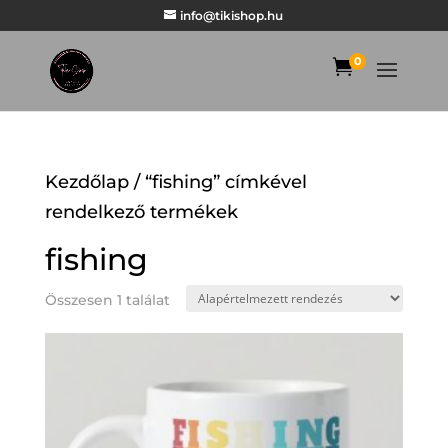
info@tikishop.hu
0

Kezdőlap
/ “fishing” címkével
rendelkező termékek
fishing
Összesen 1 találat