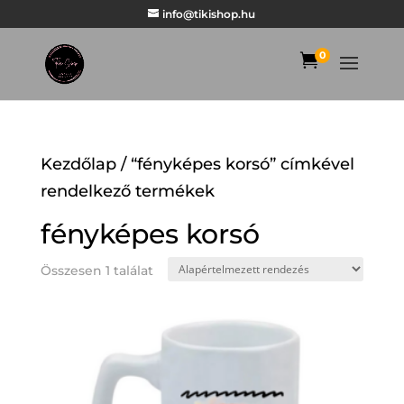
info@tikishop.hu
0

Kezdőlap
/ “fényképes korsó” címkével
rendelkező termékek
fényképes korsó
Összesen 1 találat