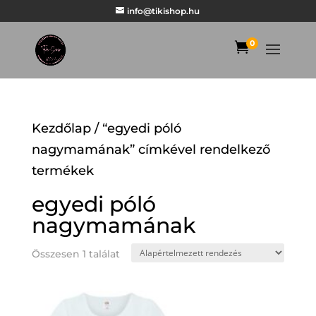
info@tikishop.hu
0

Kezdőlap
/ “egyedi póló
nagymamának” címkével rendelkező
termékek
egyedi póló
nagymamának
Összesen 1 találat