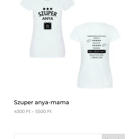
Szuper anya-mama
Ártartomány:
4300
Ft
–
5500
Ft
4300 Ft
-
5500 Ft