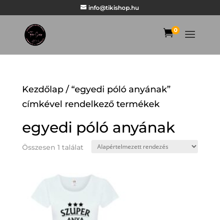
info@tikishop.hu
0

Kezdőlap
/ “egyedi póló anyának”
címkével rendelkező termékek
egyedi póló anyának
Összesen 1 találat