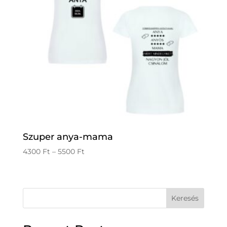
Szuper anya-mama
Ártartomány:
4300
Ft
–
5500
Ft
4300 Ft
-
5500 Ft
Keresés