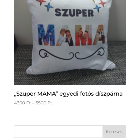
„Szuper MAMA” egyedi fotós díszpárna
Ártartomány:
4300
Ft
–
5500
Ft
4300 Ft
-
5500 Ft
Keresés