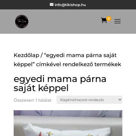
info@tikishop.hu
0

Kezdőlap
/ “egyedi mama párna saját
képpel” címkével rendelkező termékek
egyedi mama párna
saját képpel
Összesen 1 találat