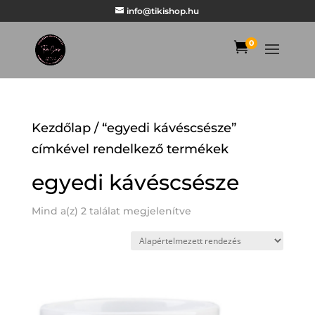
info@tikishop.hu
0

Kezdőlap
/ “egyedi kávéscsésze”
címkével rendelkező termékek
egyedi kávéscsésze
Mind a(z) 2 találat megjelenítve