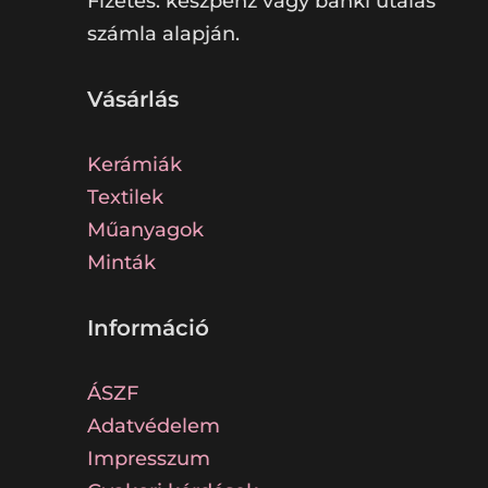
Fizetés: készpénz vagy banki utalás
számla alapján.
Vásárlás
Kerámiák
Textilek
Műanyagok
Minták
Információ
ÁSZF
Adatvédelem
Impresszum