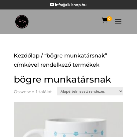
info@tikishop.hu
0

Kezdőlap
/ “bögre munkatársnak”
címkével rendelkező termékek
bögre munkatársnak
Összesen 1 találat