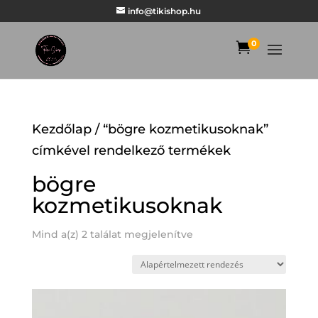
info@tikishop.hu
0

Kezdőlap
/ “bögre kozmetikusoknak”
címkével rendelkező termékek
bögre
kozmetikusoknak
Mind a(z) 2 találat megjelenítve