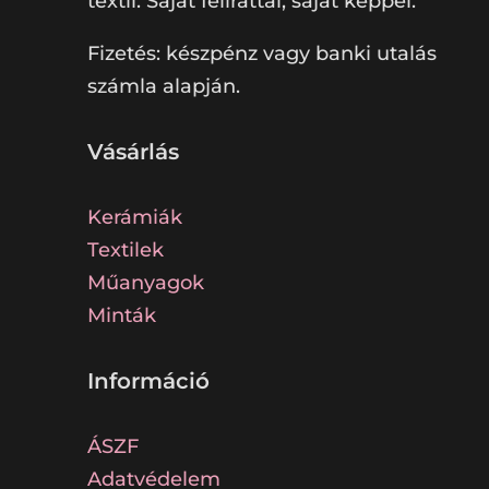
textil. Saját felirattal, saját képpel.
Fizetés: készpénz vagy banki utalás
számla alapján.
Vásárlás
Kerámiák
Textilek
Műanyagok
Minták
Információ
ÁSZF
Adatvédelem