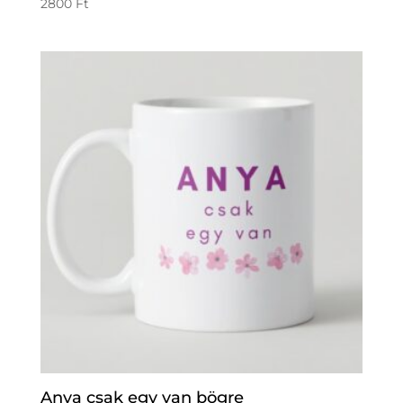
2800
Ft
Anya csak egy van bögre