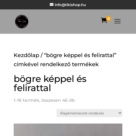
info@tikishop.hu
0

Kezdőlap
/ “bögre képpel és felirattal”
címkével rendelkező termékek
bögre képpel és
felirattal
1–16 termék, összesen 46 db