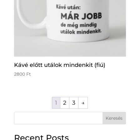
Kávé előtt utálok mindenkit (fiú)
2800
Ft
1
2
3
→
Keresés
Recent Posts