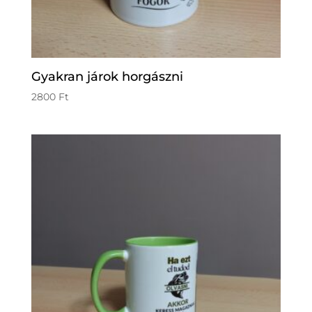
Gyakran járok horgászni
2800
Ft