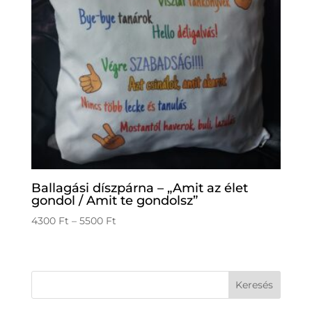
Ballagási díszpárna – „Amit az élet
gondol / Amit te gondolsz”
Ártartomány:
4300
Ft
–
5500
Ft
4300 Ft
-
5500 Ft
Keresés