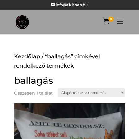
info@tikishop.hu
0

Kezdőlap
/ “ballagás” címkével
rendelkező termékek
ballagás
Összesen 1 találat