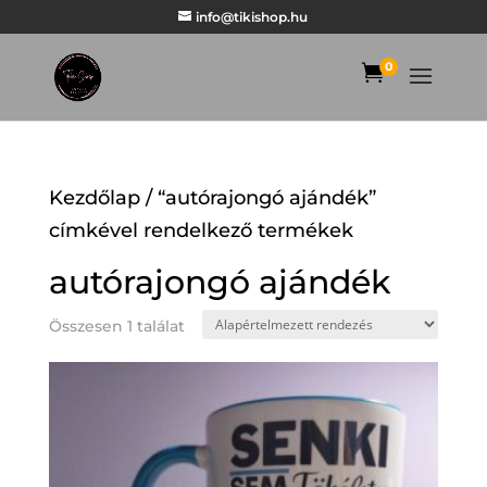
info@tikishop.hu
0

Kezdőlap
/ “autórajongó ajándék”
címkével rendelkező termékek
autórajongó ajándék
Összesen 1 találat