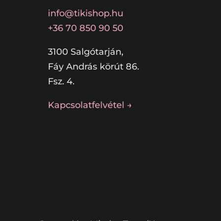
info@tikishop.hu
+36 70 850 90 50
3100 Salgótarján,
Fáy András körút 86.
Fsz. 4.
Kapcsolatfelvétel →