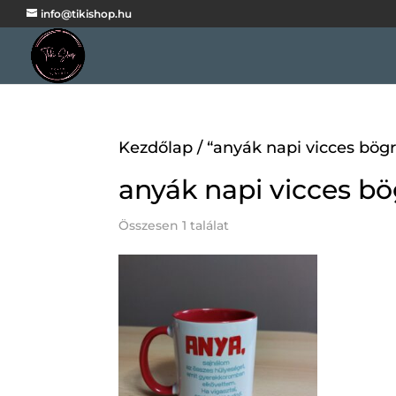
info@tikishop.hu
Kezdőlap
/ “anyák napi vicces bög
anyák napi vicces b
Összesen 1 találat