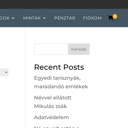
0

GOK
MINTÁK
PÉNZTÁR
FIÓKOM
Keresés
Recent Posts
Egyedi tarisznyák,
maradandó emlékek
Névvel ellátott
Mikulás zsák
Adatvédelem