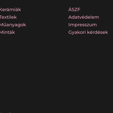
Kerámiák
ÁSZF
Textilek
Adatvédelem
Műanyagok
Impresszum
Minták
Gyakori kérdések