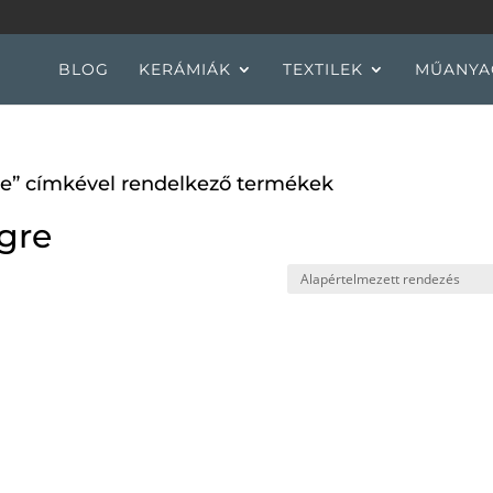
BLOG
KERÁMIÁK
TEXTILEK
MŰANYA
re” címkével rendelkező termékek
ögre