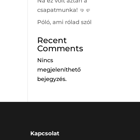
Na ez volt aztán a
csapatmunka! 🤜🤛
Póló, ami rólad szól
Recent
Comments
Nincs
megjeleníthető
bejegyzés.
Kapcsolat