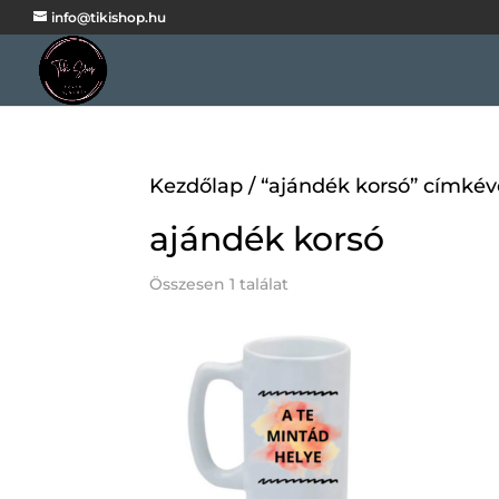
info@tikishop.hu
Kezdőlap
/ “ajándék korsó” címké
ajándék korsó
Összesen 1 találat