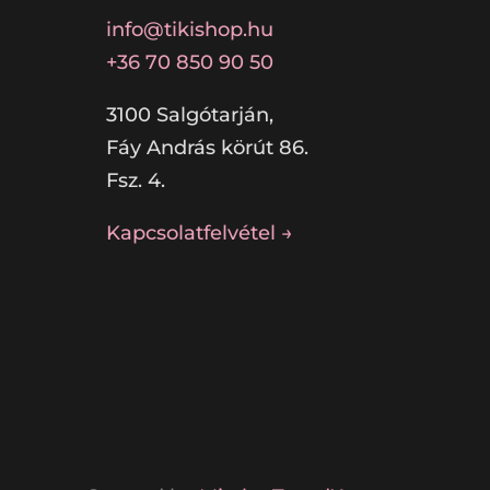
info@tikishop.hu
+36 70 850 90 50
3100 Salgótarján,
Fáy András körút 86.
Fsz. 4.
Kapcsolatfelvétel →