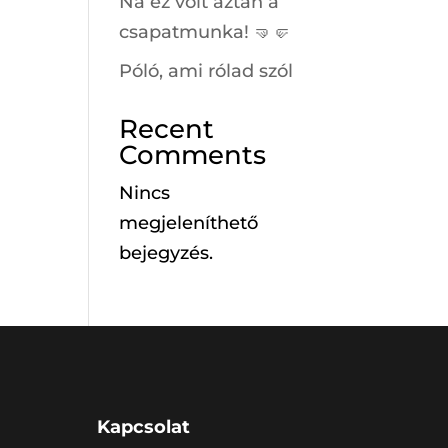
Na ez volt aztán a
csapatmunka! 🤜🤛
Póló, ami rólad szól
Recent
Comments
Nincs
megjeleníthető
bejegyzés.
Kapcsolat