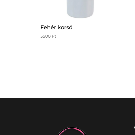
Fehér korsó
5500
Ft