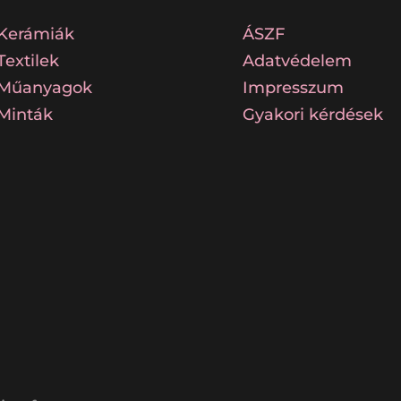
Kerámiák
ÁSZF
Textilek
Adatvédelem
Műanyagok
Impresszum
Minták
Gyakori kérdések