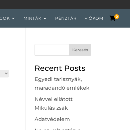
0

GOK
MINTÁK
PÉNZTÁR
FIÓKOM
Keresés
Recent Posts
Egyedi tarisznyák,
maradandó emlékek
Névvel ellátott
Mikulás zsák
Adatvédelem