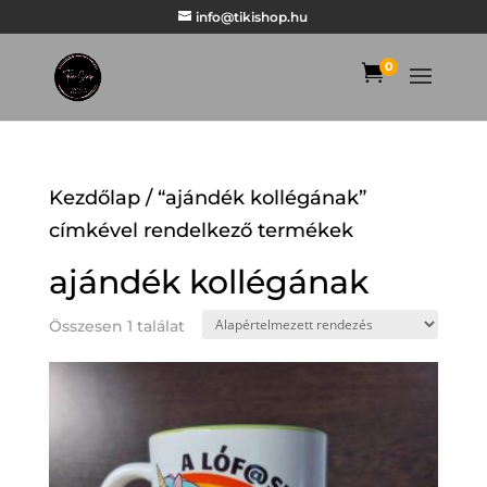
info@tikishop.hu
0

Kezdőlap
/ “ajándék kollégának”
címkével rendelkező termékek
ajándék kollégának
Összesen 1 találat