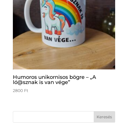
Humoros unikornisos bögre – „A
ló@sznak is van vége”
2800
Ft
Keresés