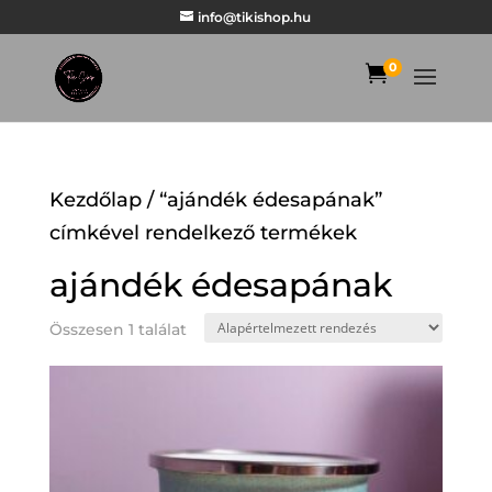
info@tikishop.hu
0

Kezdőlap
/ “ajándék édesapának”
címkével rendelkező termékek
ajándék édesapának
Összesen 1 találat