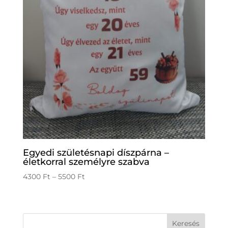
Egyedi születésnapi díszpárna –
életkorral személyre szabva
Ártartomány:
4300
Ft
–
5500
Ft
4300 Ft
-
5500 Ft
Keresés