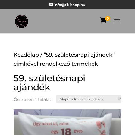
info@tikishop.hu
0

Kezdőlap
/ “59. születésnapi ajándék”
címkével rendelkező termékek
59. születésnapi
ajándék
Összesen 1 találat