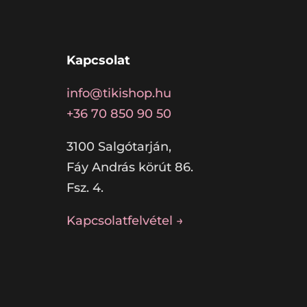
Kapcsolat
info@tikishop.hu
+36 70 850 90 50
3100 Salgótarján,
Fáy András körút 86.
Fsz. 4.
Kapcsolatfelvétel →