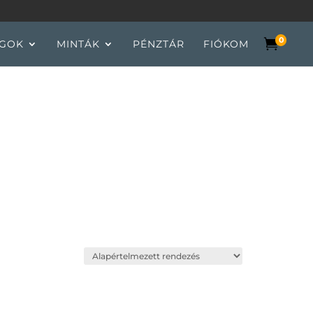
0

GOK
MINTÁK
PÉNZTÁR
FIÓKOM