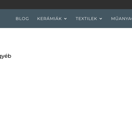
BLOG
KERÁMIÁK
TEXTILEK
MŰANYA
gyéb