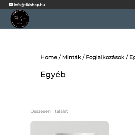
info@tikishop.hu
Home
/
Minták
/
Foglalkozások
/ E
Egyéb
Összesen 1 találat