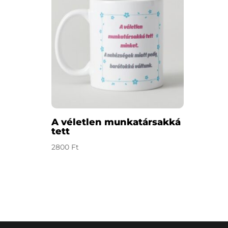
A véletlen munkatársakká
tett
2800
Ft