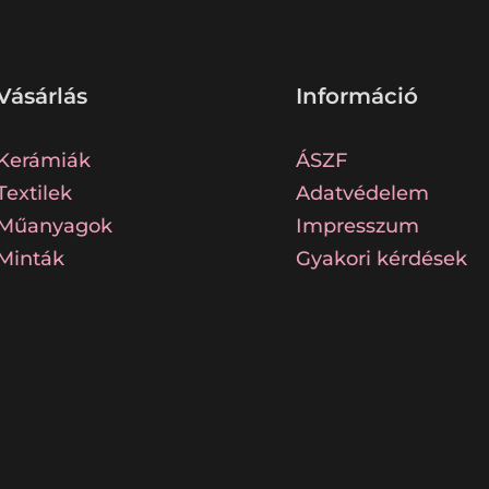
Vásárlás
Információ
Kerámiák
ÁSZF
Textilek
Adatvédelem
Műanyagok
Impresszum
Minták
Gyakori kérdések