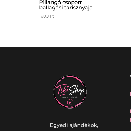
Pillangó csoport
ballagási tarisznyája
1600
Ft
Egyedi ajándékok,