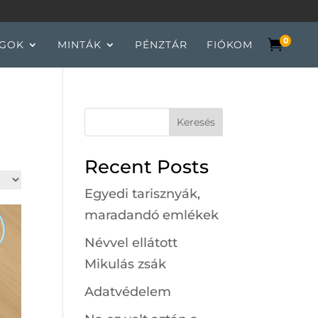
0

GOK
MINTÁK
PÉNZTÁR
FIÓKOM
Keresés
Recent Posts
Egyedi tarisznyák,
maradandó emlékek
Névvel ellátott
Mikulás zsák
Adatvédelem