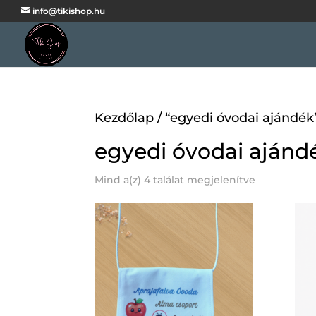
info@tikishop.hu
Kezdőlap
/ “egyedi óvodai ajándé
egyedi óvodai ajánd
Mind a(z) 4 találat megjelenítve