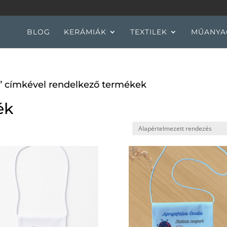
BLOG
KERÁMIÁK
TEXTILEK
MŰANYA
k” címkével rendelkező termékek
ék