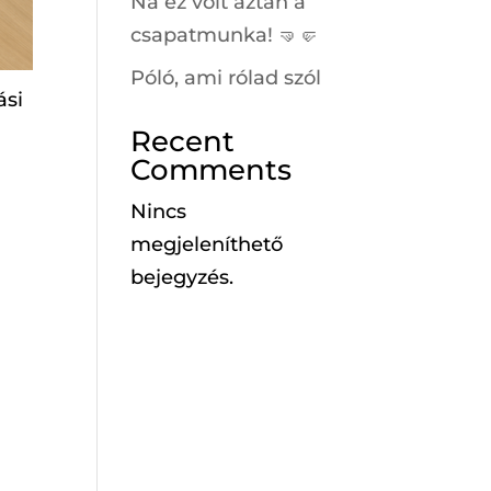
Na ez volt aztán a
csapatmunka! 🤜🤛
Póló, ami rólad szól
ási
Recent
Comments
Nincs
megjeleníthető
bejegyzés.