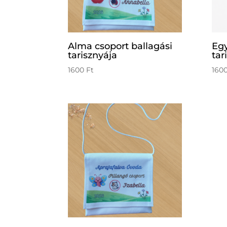
Alma csoport ballagási
Egy
tarisznyája
tar
1600
Ft
160