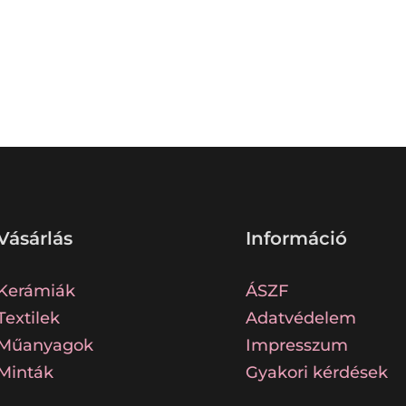
Vásárlás
Információ
Kerámiák
ÁSZF
Textilek
Adatvédelem
Műanyagok
Impresszum
Minták
Gyakori kérdések