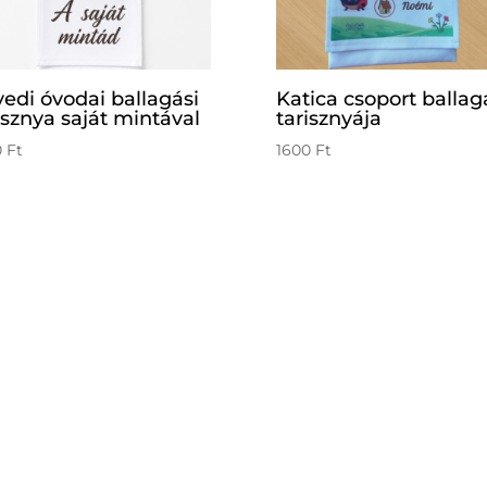
edi óvodai ballagási
Katica csoport ballag
isznya saját mintával
tarisznyája
0
Ft
1600
Ft