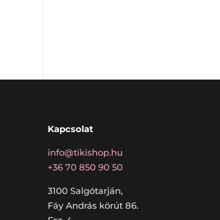
Kapcsolat
info@tikishop.hu
+36 70 850 90 50
3100 Salgótarján,
Fáy András körút 86.