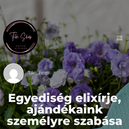
TikiShop
Egyediség elixírje,
ajándékaink
személyre szabása