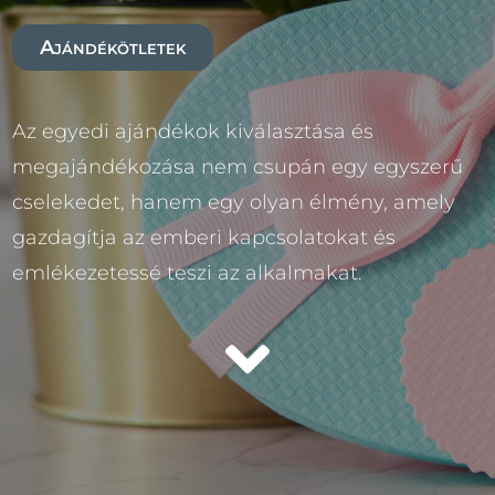
Ajándékötletek
Az egyedi ajándékok kiválasztása és
megajándékozása nem csupán egy egyszerű
cselekedet, hanem egy olyan élmény, amely
gazdagítja az emberi kapcsolatokat és
emlékezetessé teszi az alkalmakat.
