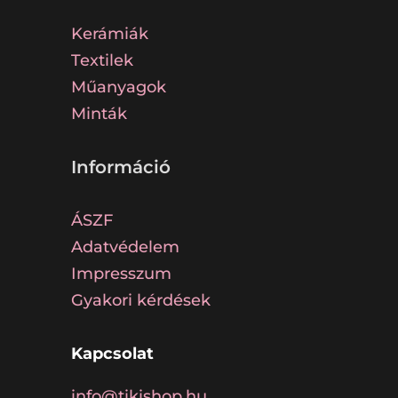
Kerámiák
Textilek
Műanyagok
Minták
Információ
ÁSZF
Adatvédelem
Impresszum
Gyakori kérdések
Kapcsolat
info@tikishop.hu